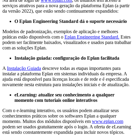
Na área de login de
www.eplan.com
, os usuários têm acesso a
serviços atrativos para a nova geração da plataforma Eplan (a partir
da versão 2022), que estão sendo continuamente expandidos:
O Eplan Engineering Standard dá o suporte necessário
Modelos de padronização, exemplos de aplicação e melhores
práticas estão disponíveis com o
Eplan Engineering Standard.
Estes
podem ser facilmente baixados, visualizados e usados ​​para trabalhar
com as soluções Eplan.
Instalação guiada: configuração do Eplan facilitada
A
Instalação Guiada
descreve todas as etapas importantes para
instalar a plataforma Eplan em sistemas individuais da empresa. A
ajuda está disponível para licenças locais e de rede e é especificada
novamente nesta estrutura para instalações iniciais e de atualização.
eLearning: atualize seu conhecimento a qualquer
momento com tutoriais online interativos
Com o e-learning interativo, os usuários podem atualizar seus
conhecimentos práticos sobre os softwares Eplan a qualquer
momento. Muitos dos módulos disponíveis em
www.eplan.com
podem ser usados ​​gratuitamente após o login. A oferta de eLearning
está sendo constantemente expandida para incluir novos tópicos.