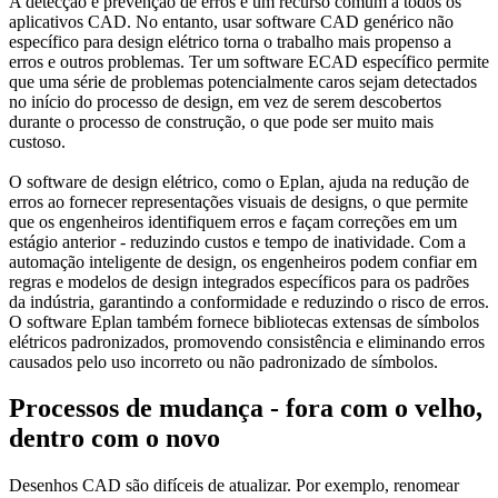
A detecção e prevenção de erros é um recurso comum a todos os
aplicativos CAD. No entanto, usar software CAD genérico não
específico para design elétrico torna o trabalho mais propenso a
erros e outros problemas. Ter um software ECAD específico permite
que uma série de problemas potencialmente caros sejam detectados
no início do processo de design, em vez de serem descobertos
durante o processo de construção, o que pode ser muito mais
custoso.
O software de design elétrico, como o Eplan, ajuda na redução de
erros ao fornecer representações visuais de designs, o que permite
que os engenheiros identifiquem erros e façam correções em um
estágio anterior - reduzindo custos e tempo de inatividade. Com a
automação inteligente de design, os engenheiros podem confiar em
regras e modelos de design integrados específicos para os padrões
da indústria, garantindo a conformidade e reduzindo o risco de erros.
O software Eplan também fornece bibliotecas extensas de símbolos
elétricos padronizados, promovendo consistência e eliminando erros
causados ​​pelo uso incorreto ou não padronizado de símbolos.
Processos de mudança - fora com o velho,
dentro com o novo
Desenhos CAD são difíceis de atualizar. Por exemplo, renomear