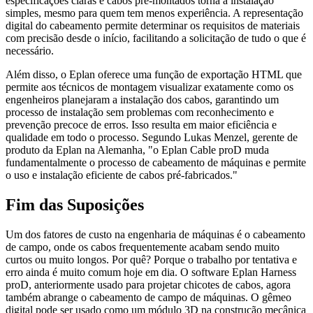
especificações claras e cabos pré-montados torna a instalação
simples, mesmo para quem tem menos experiência. A representação
digital do cabeamento permite determinar os requisitos de materiais
com precisão desde o início, facilitando a solicitação de tudo o que é
necessário.
Além disso, o Eplan oferece uma função de exportação HTML que
permite aos técnicos de montagem visualizar exatamente como os
engenheiros planejaram a instalação dos cabos, garantindo um
processo de instalação sem problemas com reconhecimento e
prevenção precoce de erros. Isso resulta em maior eficiência e
qualidade em todo o processo. Segundo Lukas Menzel, gerente de
produto da Eplan na Alemanha, "o Eplan Cable proD muda
fundamentalmente o processo de cabeamento de máquinas e permite
o uso e instalação eficiente de cabos pré-fabricados."
Fim das Suposições
Um dos fatores de custo na engenharia de máquinas é o cabeamento
de campo, onde os cabos frequentemente acabam sendo muito
curtos ou muito longos. Por quê? Porque o trabalho por tentativa e
erro ainda é muito comum hoje em dia. O software Eplan Harness
proD, anteriormente usado para projetar chicotes de cabos, agora
também abrange o cabeamento de campo de máquinas. O gêmeo
digital pode ser usado como um módulo 3D na construção mecânica