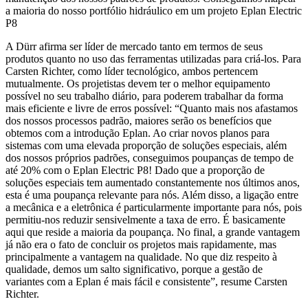
a maioria do nosso portfólio hidráulico em um projeto Eplan Electric
P8
A Dürr afirma ser líder de mercado tanto em termos de seus
produtos quanto no uso das ferramentas utilizadas para criá-los. Para
Carsten Richter, como líder tecnológico, ambos pertencem
mutualmente. Os projetistas devem ter o melhor equipamento
possível no seu trabalho diário, para poderem trabalhar da forma
mais eficiente e livre de erros possível: “Quanto mais nos afastamos
dos nossos processos padrão, maiores serão os benefícios que
obtemos com a introdução Eplan. Ao criar novos planos para
sistemas com uma elevada proporção de soluções especiais, além
dos nossos próprios padrões, conseguimos poupanças de tempo de
até 20% com o Eplan Electric P8! Dado que a proporção de
soluções especiais tem aumentado constantemente nos últimos anos,
esta é uma poupança relevante para nós. Além disso, a ligação entre
a mecânica e a eletrônica é particularmente importante para nós, pois
permitiu-nos reduzir sensivelmente a taxa de erro. É basicamente
aqui que reside a maioria da poupança. No final, a grande vantagem
já não era o fato de concluir os projetos mais rapidamente, mas
principalmente a vantagem na qualidade. No que diz respeito à
qualidade, demos um salto significativo, porque a gestão de
variantes com a Eplan é mais fácil e consistente”, resume Carsten
Richter.