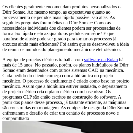
Os clientes geralmente encomendam produtos personalizados da
Dürr Somac. Ao mesmo tempo, as expectativas quanto ao
processamento de pedidos mais rápido possível são altas. As
seguintes perguntas foram feitas na Dürr Somac: Como as
necessidades individuais dos clientes podem ser processadas de
forma tão rápida e eficaz quanto os pedidos em série? E que
parafuso de ajuste pode ser girado para tornar os processos já
enxutos ainda mais eficientes? Foi assim que se desenvolveu a ideia
de reunir os mundos do planejamento mecânico e eletrotécnico.
A equipe de projetos elétricos trabalha com
software da Eplan
há
mais de 15 anos. No passado, porém, os planos hidráulicos da Dürr
Somac eram desenhados com outros sistemas CAD na mecânica.
Cada pedido do cliente começa com a hidráulica no projeto
mecânico. O processo de enchimento é criado como base no projeto
mecânico. Assim que a hidráulica estiver instalada, o departamento
de projeto elétrico cria o plano elétrico com base nisso. Os
programas CLP são então escritos na construção do software. A
partir dos planos desse processo, já bastante eficiente, as máquinas
são construídas em montagem. As equipes de design da Dürr Somac
enfrentaram o desafio de criar um cenário de processos novo e
compartilhado