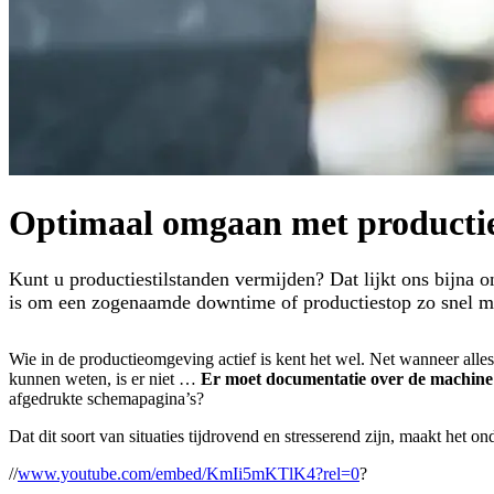
Optimaal omgaan met productie
Kunt u productiestilstanden vermijden? Dat lijkt ons bijna 
is om een zogenaamde downtime of productiestop zo snel mog
Wie in de productieomgeving actief is kent het wel. Net wanneer alles 
kunnen weten, is er niet …
Er moet documentatie over de machine
afgedrukte schemapagina’s?
Dat dit soort van situaties tijdrovend en stresserend zijn, maakt het on
//
www.youtube.com/embed/KmIi5mKTlK4?rel=0
?