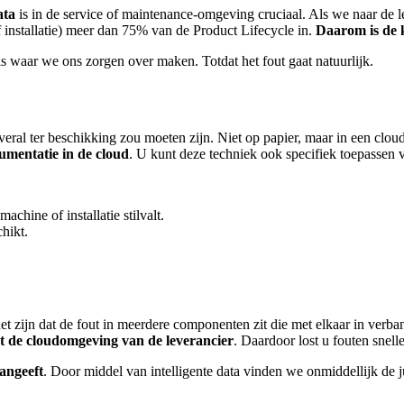
ata
is in de service of maintenance-omgeving cruciaal. Als we naar de l
f installatie) meer dan 75% van de Product Lifecycle in.
Daarom is de k
s waar we ons zorgen over maken. Totdat het fout gaat natuurlijk.
 overal ter beschikking zou moeten zijn. Niet op papier, maar in een cl
umentatie in de cloud
. U kunt deze techniek ook specifiek toepassen 
chine of installatie stilvalt.
chikt.
het zijn dat de fout in meerdere componenten zit die met elkaar in verb
t de cloudomgeving van de leverancier
. Daardoor lost u fouten snelle
angeeft
. Door middel van intelligente data vinden we onmiddellijk de j